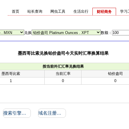
首页
站长查询
网虫工具
生活出行
学习
财经商务
兑换
数额：
墨西哥比索兑换铂价盎司今天实时汇率换算结果
按当前外汇汇率兑换结果
墨西哥比索
当前汇率
铂价盎司
1
0
0
搜索引擎收录和反向链接
域名注册信息