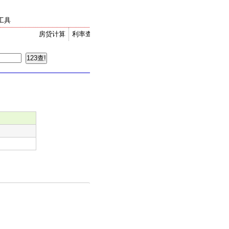
工具
房贷计算
利率查询
金价走势
汇率换算