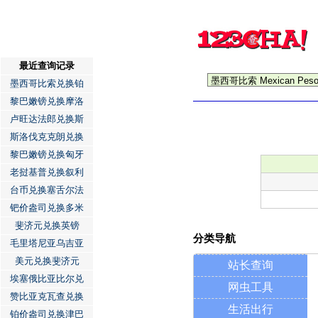
最近查询记录
墨西哥比索兑换铂
黎巴嫩镑兑换摩洛
卢旺达法郎兑换斯
斯洛伐克克朗兑换
黎巴嫩镑兑换匈牙
老挝基普兑换叙利
台币兑换塞舌尔法
钯价盎司兑换多米
斐济元兑换英镑
分类导航
毛里塔尼亚乌吉亚
美元兑换斐济元
站长查询
埃塞俄比亚比尔兑
网虫工具
赞比亚克瓦查兑换
生活出行
铂价盎司兑换津巴