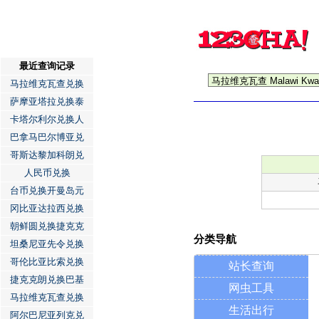
最近查询记录
马拉维克瓦查兑换
萨摩亚塔拉兑换泰
卡塔尔利尔兑换人
巴拿马巴尔博亚兑
哥斯达黎加科朗兑
人民币兑换
台币兑换开曼岛元
冈比亚达拉西兑换
朝鲜圆兑换捷克克
分类导航
坦桑尼亚先令兑换
哥伦比亚比索兑换
站长查询
捷克克朗兑换巴基
网虫工具
马拉维克瓦查兑换
生活出行
阿尔巴尼亚列克兑