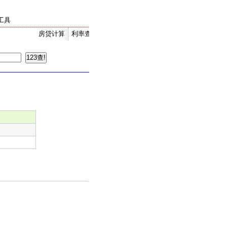
工具
房贷计算
利率查询
金价走势
汇率换算