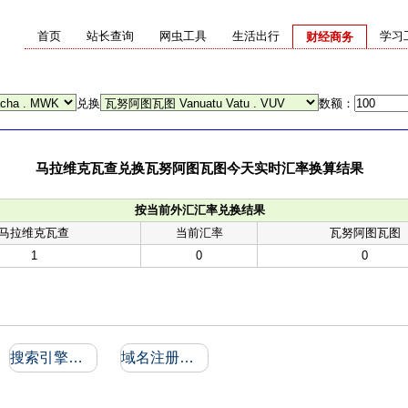
首页
站长查询
网虫工具
生活出行
学习
财经商务
兑换
数额：
马拉维克瓦查兑换瓦努阿图瓦图今天实时汇率换算结果
按当前外汇汇率兑换结果
马拉维克瓦查
当前汇率
瓦努阿图瓦图
1
0
0
搜索引擎收录和反向链接
域名注册信息