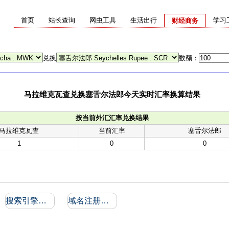
首页
站长查询
网虫工具
生活出行
学习
财经商务
兑换
数额：
马拉维克瓦查兑换塞舌尔法郎今天实时汇率换算结果
按当前外汇汇率兑换结果
马拉维克瓦查
当前汇率
塞舌尔法郎
1
0
0
搜索引擎收录和反向链接
域名注册信息