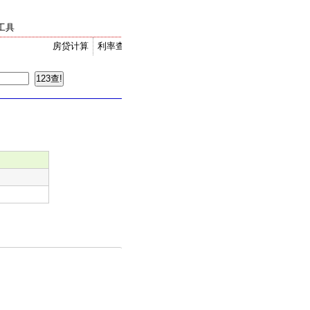
工具
房贷计算
利率查询
金价走势
汇率换算