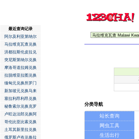
最近查询记录
阿尔及利亚第纳尔
马拉维克瓦查兑换
洪都拉斯伦皮拉兑
突尼斯第纳尔兑换
摩洛哥道拉姆兑换
拉脱维亚拉图兑换
缅甸元兑换所罗门
新加坡元兑换马来
塞拉利昂利昂兑换
分类导航
秘鲁索尔兑换克罗
卢旺达法郎兑换阿
站长查询
哥伦比亚比索兑换
网虫工具
土耳其新里拉兑换
生活出行
俄罗斯卢布兑换拉