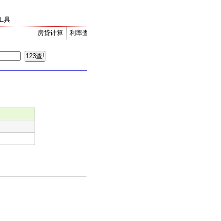
工具
房贷计算
利率查询
金价走势
汇率换算