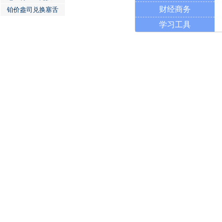
财经商务
铂价盎司兑换塞舌
学习工具