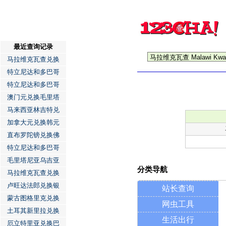
最近查询记录
马拉维克瓦查兑换
特立尼达和多巴哥
特立尼达和多巴哥
澳门元兑换毛里塔
马来西亚林吉特兑
加拿大元兑换韩元
直布罗陀镑兑换佛
特立尼达和多巴哥
毛里塔尼亚乌吉亚
分类导航
马拉维克瓦查兑换
卢旺达法郎兑换银
站长查询
蒙古图格里克兑换
网虫工具
土耳其新里拉兑换
生活出行
厄立特里亚兑换巴