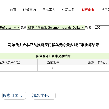
首页
站长查询
网虫工具
生活出行
学习
财经商务
兑换
数额：
马尔代夫卢非亚兑换所罗门群岛元今天实时汇率换算结果
按当前外汇汇率兑换结果
马尔代夫卢非亚
当前汇率
所罗门群岛元
1
0
0
搜索引擎收录和反向链接
域名注册信息