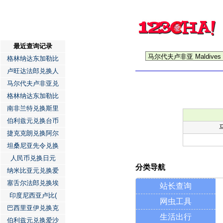
最近查询记录
格林纳达东加勒比
卢旺达法郎兑换人
马尔代夫卢非亚兑
格林纳达东加勒比
南非兰特兑换斯里
伯利兹元兑换台币
捷克克朗兑换阿尔
坦桑尼亚先令兑换
人民币兑换日元
分类导航
纳米比亚元兑换爱
塞舌尔法郎兑换埃
站长查询
印度尼西亚卢比(
网虫工具
巴西里亚伊兑换克
生活出行
伯利兹元兑换爱沙