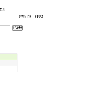
工具
房贷计算
利率查询
金价走势
汇率换算