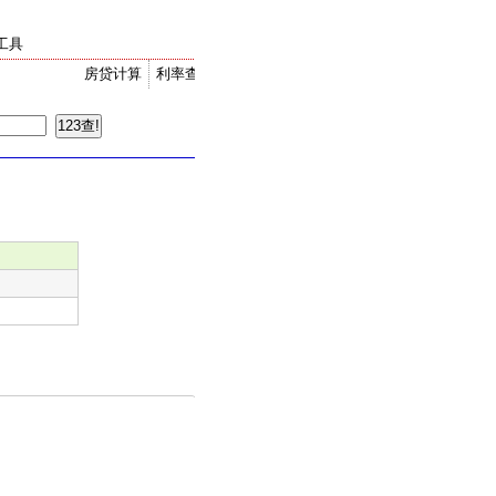
工具
房贷计算
利率查询
金价走势
汇率换算