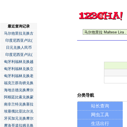
最近查询记录
马尔他里拉兑换古
印度尼西亚卢比(
日元兑换人民币
印度尼西亚卢比(
匈牙利福林兑换越
匈牙利福林兑换立
匈牙利福林兑换老
福克兰群岛镑兑换
海地古德兑换摩尔
分类导航
阿根廷比索兑换蒙
南非兰特兑换塞拉
站长查询
埃塞俄比亚比尔兑
网虫工具
牙买加元兑换摩尔
生活出行
摩洛哥道拉姆兑换