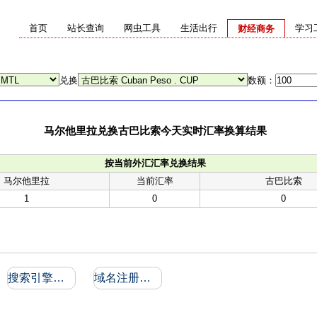
首页
站长查询
网虫工具
生活出行
学习
财经商务
兑换
数额：
马尔他里拉兑换古巴比索今天实时汇率换算结果
按当前外汇汇率兑换结果
马尔他里拉
当前汇率
古巴比索
1
0
0
搜索引擎收录和反向链接
域名注册信息