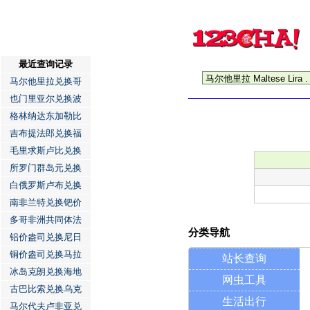
最近查询记录
马尔他里拉兑换哥
也门里亚尔兑换波
格林纳达东加勒比
吉布提法郎兑换福
毛里求斯卢比兑换
所罗门群岛元兑换
白俄罗斯卢布兑换
南非兰特兑换钯价
多哥非洲共同体法
分类导航
铝价盎司兑换尼日
铜价盎司兑换马拉
站长查询
冰岛克朗兑换海地
网虫工具
古巴比索兑换乌克
生活出行
马尔代夫卢非亚兑