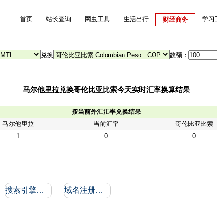
首页
站长查询
网虫工具
生活出行
学习
财经商务
兑换
数额：
马尔他里拉兑换哥伦比亚比索今天实时汇率换算结果
按当前外汇汇率兑换结果
马尔他里拉
当前汇率
哥伦比亚比索
1
0
0
搜索引擎收录和反向链接
域名注册信息