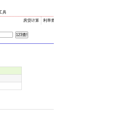
工具
房贷计算
利率查询
金价走势
汇率换算