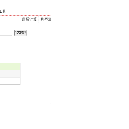
工具
房贷计算
利率查询
金价走势
汇率换算