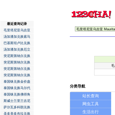
最近查询记录
毛里塔尼亚乌吉亚
汤加潘加兑换索马
巴基斯坦卢比兑换
汤加潘加兑换厄立
突尼斯第纳尔兑换
突尼斯第纳尔兑换
毛
突尼斯第纳尔兑换
突尼斯第纳尔兑换
泰国铢兑换金价盎
分类导航
泰国铢兑换马尔代
泰国铢兑换佛得角
站长查询
斯威士兰里兰吉尼
网虫工具
萨尔瓦多科朗兑换
生活出行
圣多美多布拉兑换