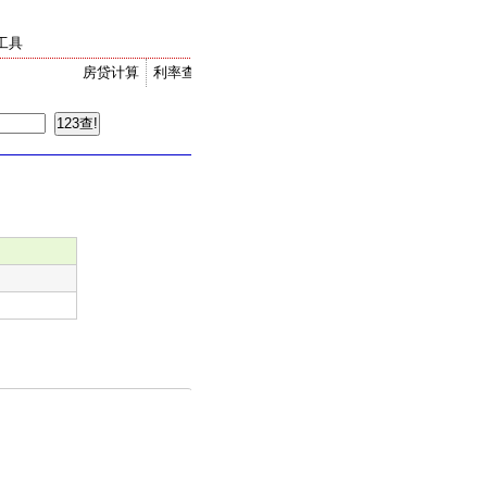
工具
房贷计算
利率查询
金价走势
汇率换算