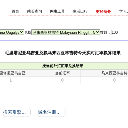
首页
站长查询
网虫工具
生活出行
学习
财经商务
兑换
数额：
毛里塔尼亚乌吉亚兑换马来西亚林吉特今天实时汇率换算结果
按当前外汇汇率兑换结果
里塔尼亚乌吉亚
当前汇率
马来西亚林吉特
1
0
0
搜索引擎收录和反向链接
域名注册信息