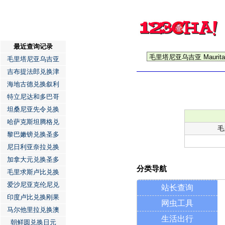
最近查询记录
毛里塔尼亚乌吉亚
吉布提法郎兑换津
海地古德兑换叙利
特立尼达和多巴哥
坦桑尼亚先令兑换
哈萨克斯坦腾格兑
毛
黎巴嫩镑兑换圣多
尼日利亚奈拉兑换
加拿大元兑换圣多
分类导航
毛里求斯卢比兑换
爱沙尼亚克伦尼兑
站长查询
印度卢比兑换刚果
网虫工具
马尔他里拉兑换澳
生活出行
朝鲜圆兑换日元