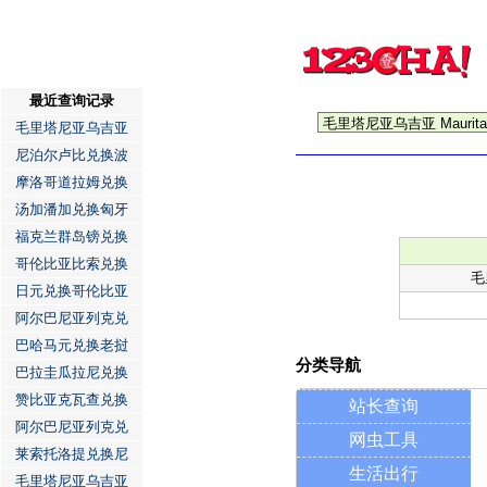
最近查询记录
毛里塔尼亚乌吉亚
尼泊尔卢比兑换波
摩洛哥道拉姆兑换
汤加潘加兑换匈牙
福克兰群岛镑兑换
哥伦比亚比索兑换
毛
日元兑换哥伦比亚
阿尔巴尼亚列克兑
巴哈马元兑换老挝
分类导航
巴拉圭瓜拉尼兑换
赞比亚克瓦查兑换
站长查询
阿尔巴尼亚列克兑
网虫工具
莱索托洛提兑换尼
生活出行
毛里塔尼亚乌吉亚