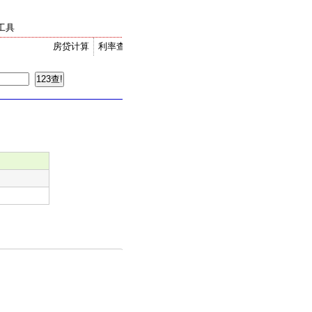
工具
房贷计算
利率查询
金价走势
汇率换算