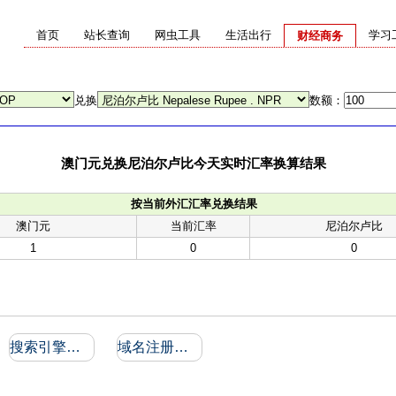
首页
站长查询
网虫工具
生活出行
学习
财经商务
兑换
数额：
澳门元兑换尼泊尔卢比今天实时汇率换算结果
按当前外汇汇率兑换结果
澳门元
当前汇率
尼泊尔卢比
1
0
0
搜索引擎收录和反向链接
域名注册信息