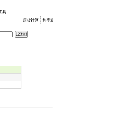
工具
房贷计算
利率查询
金价走势
汇率换算