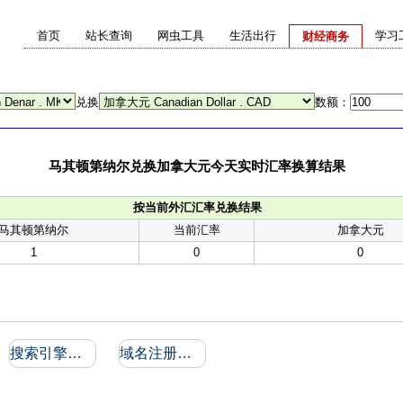
首页
站长查询
网虫工具
生活出行
学习
财经商务
兑换
数额：
马其顿第纳尔兑换加拿大元今天实时汇率换算结果
按当前外汇汇率兑换结果
马其顿第纳尔
当前汇率
加拿大元
1
0
0
搜索引擎收录和反向链接
域名注册信息