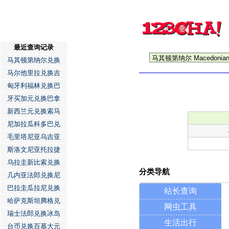
最近查询记录
马其顿第纳尔兑换
马尔他里拉兑换吉
匈牙利福林兑换巴
牙买加元兑换巴拿
新西兰元兑换索马
尼加拉瓜科多巴兑
毛里塔尼亚乌吉亚
斯洛文尼亚托拉捷
乌拉圭新比索兑换
分类导航
几内亚法郎兑换尼
巴拉圭瓜拉尼兑换
站长查询
哈萨克斯坦腾格兑
网虫工具
瑞士法郎兑换冰岛
生活出行
台币兑换百慕大元