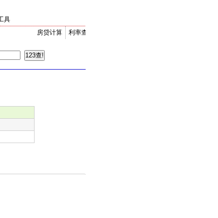
工具
房贷计算
利率查询
金价走势
汇率换算