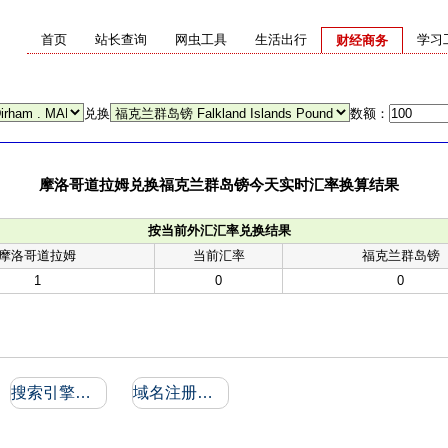
首页
站长查询
网虫工具
生活出行
学习
财经商务
兑换
数额：
摩洛哥道拉姆兑换福克兰群岛镑今天实时汇率换算结果
按当前外汇汇率兑换结果
摩洛哥道拉姆
当前汇率
福克兰群岛镑
1
0
0
搜索引擎收录和反向链接
域名注册信息