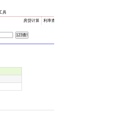
工具
房贷计算
利率查询
金价走势
汇率换算