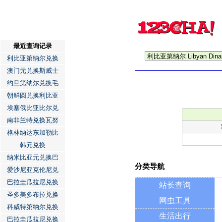
最近查询记录
利比亚第纳尔兑换
澳门元兑换斯威士
约旦第纳尔兑换毛
朝鲜圆兑换利比亚
埃塞俄比亚比尔兑
南非兰特兑换瓦努
格林纳达东加勒比
韩元兑换
纳米比亚元兑换巴
分类导航
爱沙尼亚克伦尼兑
巴拉圭瓜拉尼兑换
站长查询
圣多美多布拉兑换
网虫工具
科威特第纳尔兑换
生活出行
巴拉圭瓜拉尼兑换