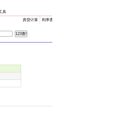
工具
房贷计算
利率查询
金价走势
汇率换算