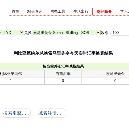
首页
站长查询
网虫工具
生活出行
学习
财经商务
兑换
数额：
利比亚第纳尔兑换索马里先令今天实时汇率换算结果
按当前外汇汇率兑换结果
利比亚第纳尔
当前汇率
索马里先令
1
0
0
搜索引擎收录和反向链接
域名注册信息