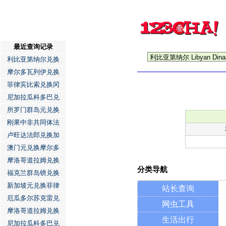
最近查询记录
利比亚第纳尔兑换
摩尔多瓦列伊兑换
菲律宾比索兑换冈
尼加拉瓜科多巴兑
所罗门群岛元兑换
刚果中非共同体法
卢旺达法郎兑换加
澳门元兑换摩尔多
摩洛哥道拉姆兑换
分类导航
福克兰群岛镑兑换
新加坡元兑换菲律
站长查询
厄瓜多尔苏克雷兑
网虫工具
摩洛哥道拉姆兑换
生活出行
尼加拉瓜科多巴兑