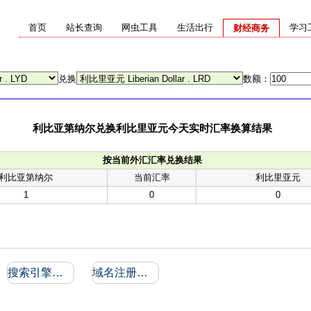
首页
站长查询
网虫工具
生活出行
学习
财经商务
兑换
数额：
利比亚第纳尔兑换利比里亚元今天实时汇率换算结果
按当前外汇汇率兑换结果
利比亚第纳尔
当前汇率
利比里亚元
1
0
0
搜索引擎收录和反向链接
域名注册信息