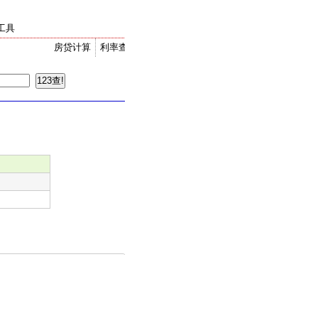
工具
房贷计算
利率查询
金价走势
汇率换算