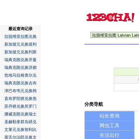
最近查询记录
拉脱维亚拉图兑换
新加坡元兑换玻利
新加坡元兑换列斯
瑞典克朗兑换开曼
瑞典克朗兑换洪都
危地马拉格查尔兑
瑞典克朗兑换吉布
津巴布韦元兑换韩
直布罗陀镑兑换危
分类导航
苏丹镑兑换所罗门
挪威克朗兑换瑞士
站长查询
圣赫勒拿群岛磅兑
网虫工具
文莱元兑换智利比
生活出行
塞舌尔法郎兑换文