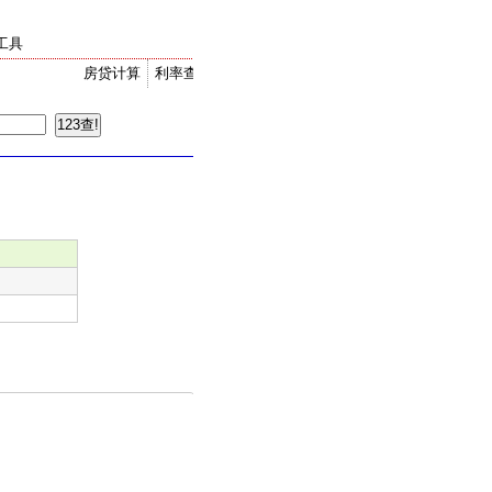
工具
房贷计算
利率查询
金价走势
汇率换算