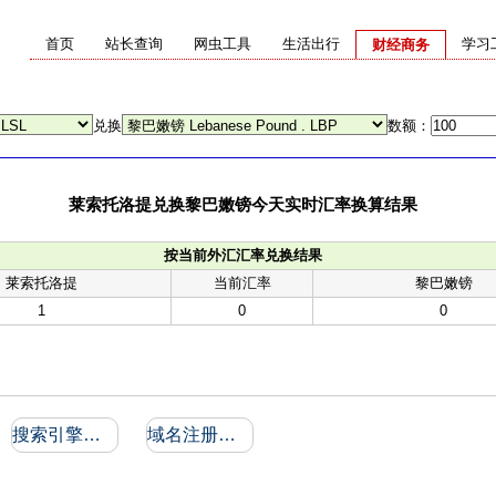
首页
站长查询
网虫工具
生活出行
学习
财经商务
兑换
数额：
莱索托洛提兑换黎巴嫩镑今天实时汇率换算结果
按当前外汇汇率兑换结果
莱索托洛提
当前汇率
黎巴嫩镑
1
0
0
搜索引擎收录和反向链接
域名注册信息