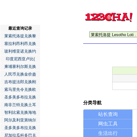
最近查询记录
莱索托洛提兑换黎
塞拉利昂利昂兑换
玻利维亚诺兑换约
印度尼西亚卢比(
柬埔寨利尔斯兑换
人民币兑换金价盎
吉布提法郎兑换刚
索马里先令兑换欧
圣多美多布拉兑换
分类导航
南非兰特兑换土耳
智利比索兑换海地
站长查询
阿尔及利亚第纳尔
网虫工具
圣多美多布拉兑换
生活出行
尼加拉瓜科多巴兑