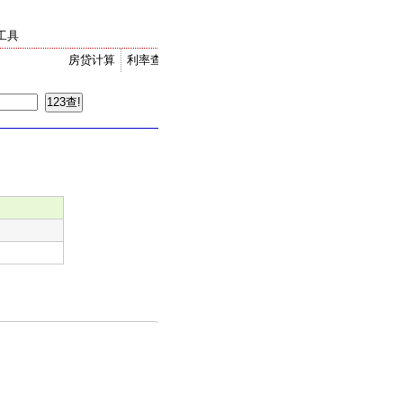
工具
房贷计算
利率查询
金价走势
汇率换算