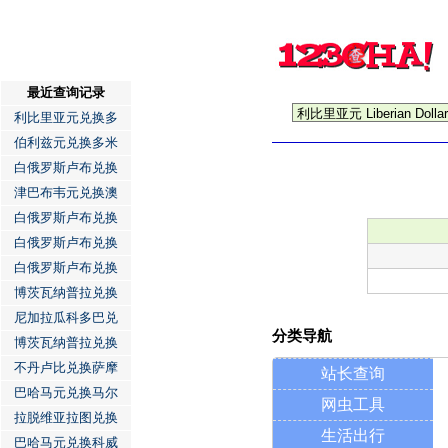
最近查询记录
利比里亚元兑换多
伯利兹元兑换多米
白俄罗斯卢布兑换
津巴布韦元兑换澳
白俄罗斯卢布兑换
白俄罗斯卢布兑换
白俄罗斯卢布兑换
博茨瓦纳普拉兑换
尼加拉瓜科多巴兑
分类导航
博茨瓦纳普拉兑换
不丹卢比兑换萨摩
站长查询
巴哈马元兑换马尔
网虫工具
拉脱维亚拉图兑换
生活出行
巴哈马元兑换科威