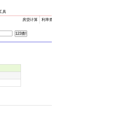
工具
房贷计算
利率查询
金价走势
汇率换算