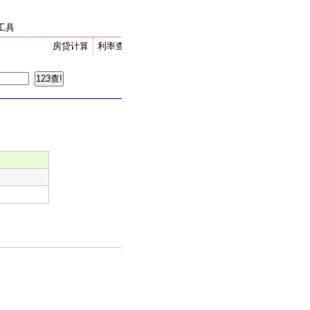
工具
房贷计算
利率查询
金价走势
汇率换算