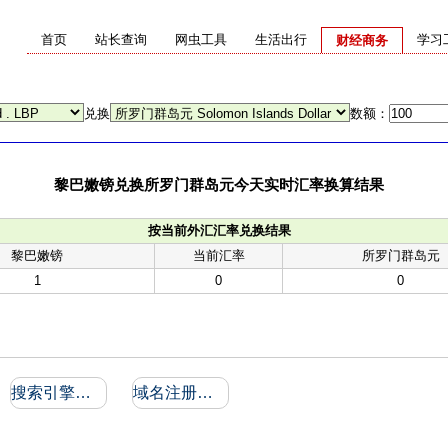
首页
站长查询
网虫工具
生活出行
学习
财经商务
兑换
数额：
黎巴嫩镑兑换所罗门群岛元今天实时汇率换算结果
按当前外汇汇率兑换结果
黎巴嫩镑
当前汇率
所罗门群岛元
1
0
0
搜索引擎收录和反向链接
域名注册信息