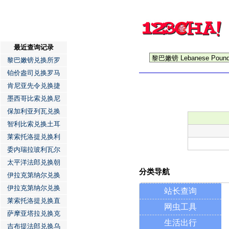
最近查询记录
黎巴嫩镑兑换所罗
铂价盎司兑换罗马
肯尼亚先令兑换捷
墨西哥比索兑换尼
保加利亚列瓦兑换
智利比索兑换土耳
莱索托洛提兑换利
委内瑞拉玻利瓦尔
太平洋法郎兑换朝
分类导航
伊拉克第纳尔兑换
伊拉克第纳尔兑换
站长查询
莱索托洛提兑换直
网虫工具
萨摩亚塔拉兑换克
生活出行
吉布提法郎兑换乌