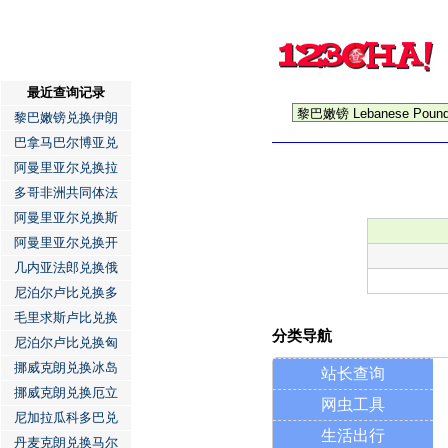
最近查询记录
黎巴嫩镑兑换伊朗
巴拿马巴尔博亚兑
阿曼里亚尔兑换拉
多哥非洲共同体法
阿曼里亚尔兑换斯
阿曼里亚尔兑换开
几内亚法郎兑换俄
尼泊尔卢比兑换多
毛里求斯卢比兑换
分类导航
尼泊尔卢比兑换匈
挪威克朗兑换冰岛
站长查询
挪威克朗兑换厄立
网虫工具
尼加拉瓜科多巴兑
生活出行
丹麦克朗兑换马尔