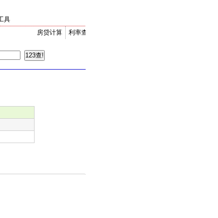
工具
房贷计算
利率查询
金价走势
汇率换算