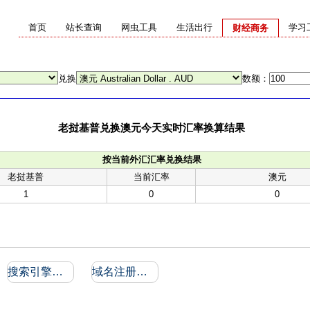
首页
站长查询
网虫工具
生活出行
学习
财经商务
兑换
数额：
老挝基普兑换澳元今天实时汇率换算结果
按当前外汇汇率兑换结果
老挝基普
当前汇率
澳元
1
0
0
搜索引擎收录和反向链接
域名注册信息