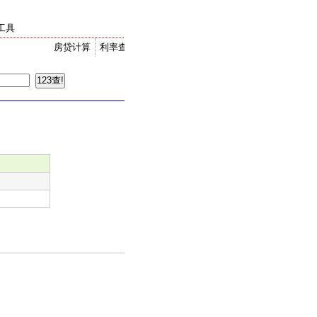
工具
房贷计算
利率查询
金价走势
汇率换算