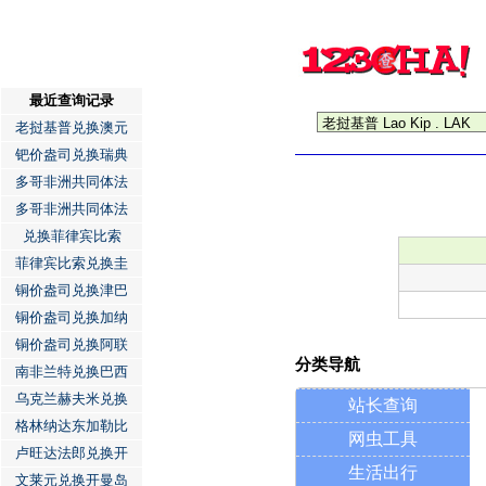
最近查询记录
老挝基普兑换澳元
钯价盎司兑换瑞典
多哥非洲共同体法
多哥非洲共同体法
兑换菲律宾比索
菲律宾比索兑换圭
铜价盎司兑换津巴
铜价盎司兑换加纳
铜价盎司兑换阿联
分类导航
南非兰特兑换巴西
乌克兰赫夫米兑换
站长查询
格林纳达东加勒比
网虫工具
卢旺达法郎兑换开
生活出行
文莱元兑换开曼岛