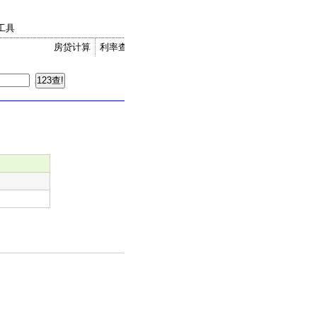
工具
房贷计算
利率查询
金价走势
汇率换算