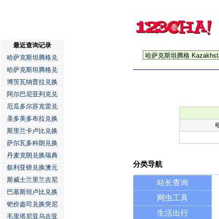
最近查询记录
哈萨克斯坦腾格兑
哈萨克斯坦腾格兑
博茨瓦纳普拉兑换
阿尔巴尼亚列克兑
厄瓜多尔苏克雷兑
圣多美多布拉兑换
斯里兰卡卢比兑换
萨尔瓦多科朗兑换
丹麦克朗兑换瑞典
分类导航
叙利亚镑兑换澳元
斯威士兰里兰吉尼
站长查询
巴基斯坦卢比兑换
网虫工具
钯价盎司兑换突尼
生活出行
毛里塔尼亚乌吉亚