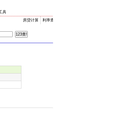
工具
房贷计算
利率查询
金价走势
汇率换算