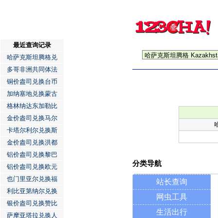
最近查询记录
哈萨克斯坦腾格兑
多哥非洲共同体法
铜价盎司兑换台币
加纳塞地兑换蒙古
格林纳达东加勒比
金价盎司兑换马尔
卡塔尔利尔兑换斯
金价盎司兑换洪都
铝价盎司兑换黎巴
分类导航
铝价盎司兑换欧元
也门里亚尔兑换福
站长查询
利比亚第纳尔兑换
网虫工具
银价盎司兑换赞比
生活出行
萨摩亚塔拉兑换人