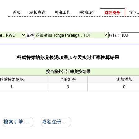
首页
站长查询
网虫工具
生活出行
学习
财经商务
兑换
数额：
科威特第纳尔兑换汤加潘加今天实时汇率换算结果
按当前外汇汇率兑换结果
科威特第纳尔
当前汇率
汤加潘加
1
0
0
搜索引擎收录和反向链接
域名注册信息