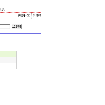
工具
房贷计算
利率查询
金价走势
汇率换算