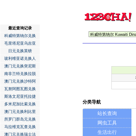
最近查询记录
科威特第纳尔兑换
毛里塔尼亚乌吉亚
日元兑换英镑
玻利维亚诺兑换人
澳门元兑换突尼斯
南非兰特兑换拉脱
澳门元兑换沙特阿
瓦努阿图瓦图兑换
斯洛文尼亚托拉捷
分类导航
多米尼加比索兑换
澳门元兑换利比里
站长查询
所罗门群岛元兑换
网虫工具
马拉维克瓦查兑换
生活出行
澳门元兑换瑞士法