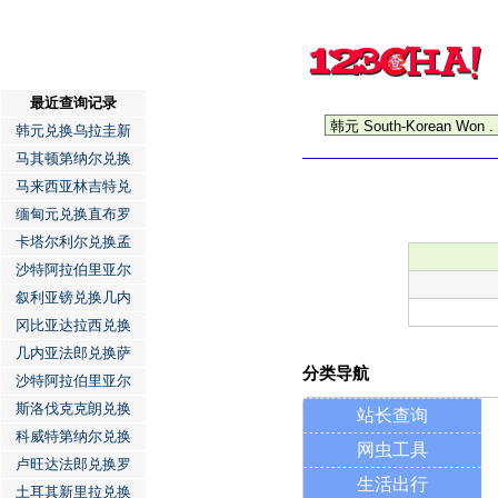
最近查询记录
韩元兑换乌拉圭新
马其顿第纳尔兑换
马来西亚林吉特兑
缅甸元兑换直布罗
卡塔尔利尔兑换孟
沙特阿拉伯里亚尔
叙利亚镑兑换几内
冈比亚达拉西兑换
几内亚法郎兑换萨
分类导航
沙特阿拉伯里亚尔
斯洛伐克克朗兑换
站长查询
科威特第纳尔兑换
网虫工具
卢旺达法郎兑换罗
生活出行
土耳其新里拉兑换