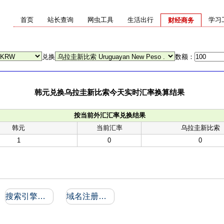
首页
站长查询
网虫工具
生活出行
学习
财经商务
兑换
数额：
韩元兑换乌拉圭新比索今天实时汇率换算结果
按当前外汇汇率兑换结果
韩元
当前汇率
乌拉圭新比索
1
0
0
搜索引擎收录和反向链接
域名注册信息