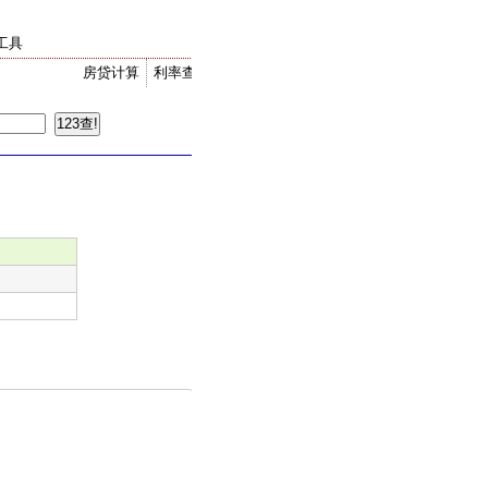
工具
房贷计算
利率查询
金价走势
汇率换算