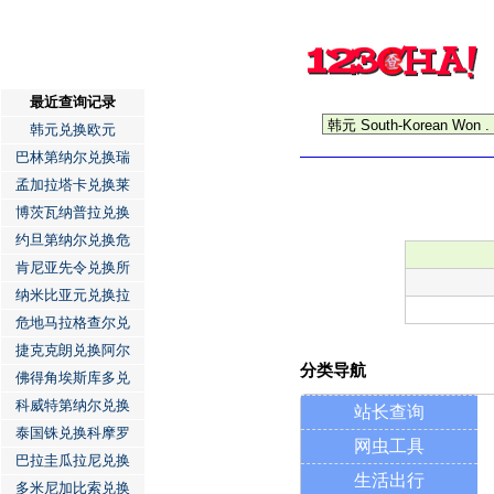
最近查询记录
韩元兑换欧元
巴林第纳尔兑换瑞
孟加拉塔卡兑换莱
博茨瓦纳普拉兑换
约旦第纳尔兑换危
肯尼亚先令兑换所
纳米比亚元兑换拉
危地马拉格查尔兑
捷克克朗兑换阿尔
分类导航
佛得角埃斯库多兑
科威特第纳尔兑换
站长查询
泰国铢兑换科摩罗
网虫工具
巴拉圭瓜拉尼兑换
生活出行
多米尼加比索兑换