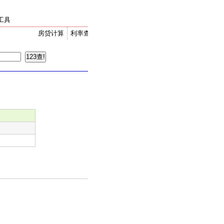
工具
房贷计算
利率查询
金价走势
汇率换算