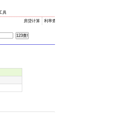
工具
房贷计算
利率查询
金价走势
汇率换算