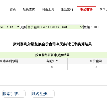
首页
站长查询
网虫工具
生活出行
学习
财经商务
兑换
数额：
柬埔寨利尔斯兑换金价盎司今天实时汇率换算结果
按当前外汇汇率兑换结果
柬埔寨利尔斯
当前汇率
金价盎司
1
0
0
搜索引擎收录和反向链接
域名注册信息