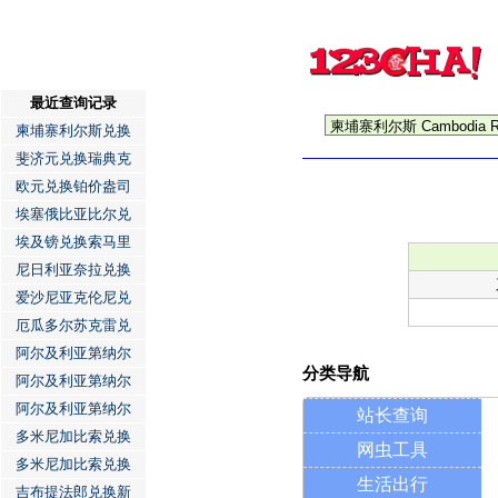
最近查询记录
柬埔寨利尔斯兑换
斐济元兑换瑞典克
欧元兑换铂价盎司
埃塞俄比亚比尔兑
埃及镑兑换索马里
尼日利亚奈拉兑换
爱沙尼亚克伦尼兑
厄瓜多尔苏克雷兑
阿尔及利亚第纳尔
分类导航
阿尔及利亚第纳尔
阿尔及利亚第纳尔
站长查询
多米尼加比索兑换
网虫工具
多米尼加比索兑换
生活出行
吉布提法郎兑换新