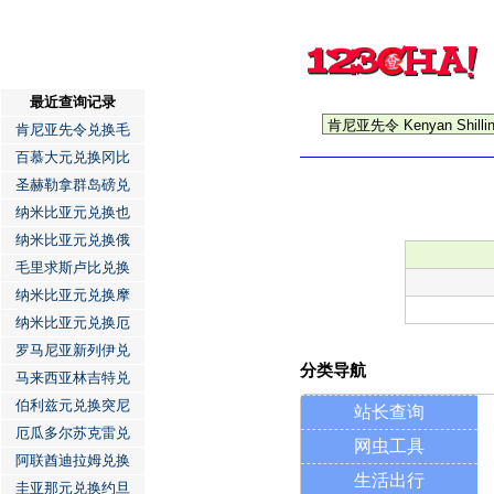
最近查询记录
肯尼亚先令兑换毛
百慕大元兑换冈比
圣赫勒拿群岛磅兑
纳米比亚元兑换也
纳米比亚元兑换俄
毛里求斯卢比兑换
纳米比亚元兑换摩
纳米比亚元兑换厄
罗马尼亚新列伊兑
分类导航
马来西亚林吉特兑
伯利兹元兑换突尼
站长查询
厄瓜多尔苏克雷兑
网虫工具
阿联酋迪拉姆兑换
生活出行
圭亚那元兑换约旦