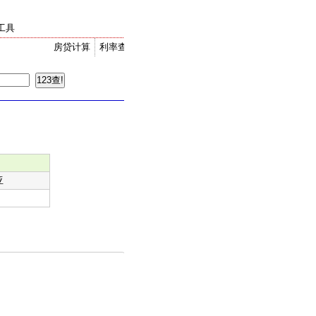
工具
房贷计算
利率查询
金价走势
汇率换算
亚