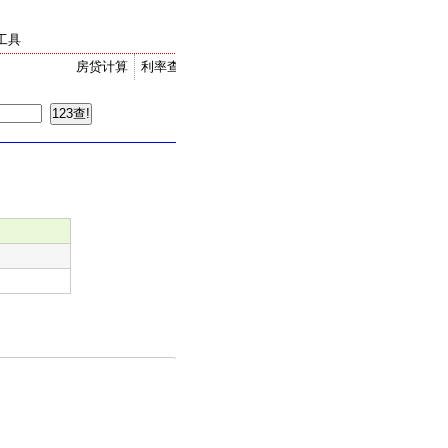
工具
房贷计算
利率查询
金价走势
汇率换算