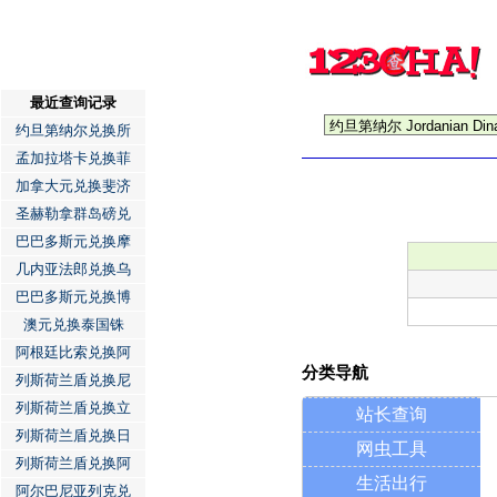
最近查询记录
约旦第纳尔兑换所
孟加拉塔卡兑换菲
加拿大元兑换斐济
圣赫勒拿群岛磅兑
巴巴多斯元兑换摩
几内亚法郎兑换乌
巴巴多斯元兑换博
澳元兑换泰国铢
阿根廷比索兑换阿
分类导航
列斯荷兰盾兑换尼
列斯荷兰盾兑换立
站长查询
列斯荷兰盾兑换日
网虫工具
列斯荷兰盾兑换阿
生活出行
阿尔巴尼亚列克兑