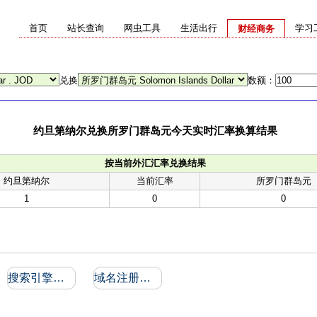
首页
站长查询
网虫工具
生活出行
学习
财经商务
兑换
数额：
约旦第纳尔兑换所罗门群岛元今天实时汇率换算结果
按当前外汇汇率兑换结果
约旦第纳尔
当前汇率
所罗门群岛元
1
0
0
搜索引擎收录和反向链接
域名注册信息