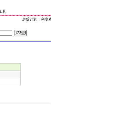
工具
房贷计算
利率查询
金价走势
汇率换算