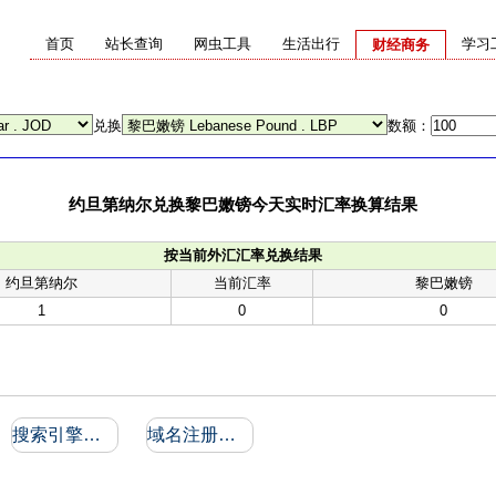
首页
站长查询
网虫工具
生活出行
学习
财经商务
兑换
数额：
约旦第纳尔兑换黎巴嫩镑今天实时汇率换算结果
按当前外汇汇率兑换结果
约旦第纳尔
当前汇率
黎巴嫩镑
1
0
0
搜索引擎收录和反向链接
域名注册信息