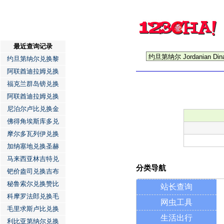
最近查询记录
约旦第纳尔兑换黎
阿联酋迪拉姆兑换
福克兰群岛镑兑换
阿联酋迪拉姆兑换
尼泊尔卢比兑换金
佛得角埃斯库多兑
摩尔多瓦列伊兑换
加纳塞地兑换圣赫
马来西亚林吉特兑
分类导航
钯价盎司兑换吉布
秘鲁索尔兑换赞比
站长查询
科摩罗法郎兑换毛
网虫工具
毛里求斯卢比兑换
生活出行
利比亚第纳尔兑换