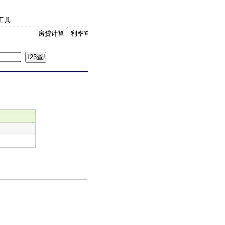
工具
房贷计算
利率查询
金价走势
汇率换算