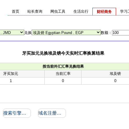
首页
站长查询
网虫工具
生活出行
学习
财经商务
兑换
数额：
牙买加元兑换埃及镑今天实时汇率换算结果
按当前外汇汇率兑换结果
牙买加元
当前汇率
埃及镑
1
0
0
搜索引擎收录和反向链接
域名注册信息