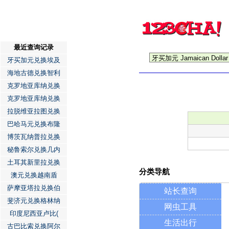
最近查询记录
牙买加元兑换埃及
海地古德兑换智利
克罗地亚库纳兑换
克罗地亚库纳兑换
拉脱维亚拉图兑换
巴哈马元兑换布隆
博茨瓦纳普拉兑换
秘鲁索尔兑换几内
土耳其新里拉兑换
分类导航
澳元兑换越南盾
萨摩亚塔拉兑换伯
站长查询
斐济元兑换格林纳
网虫工具
印度尼西亚卢比(
生活出行
古巴比索兑换阿尔