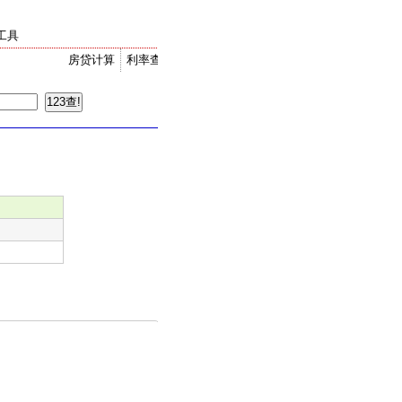
工具
房贷计算
利率查询
金价走势
汇率换算