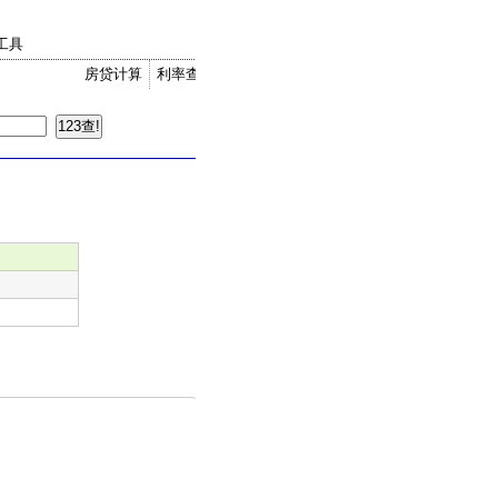
工具
房贷计算
利率查询
金价走势
汇率换算