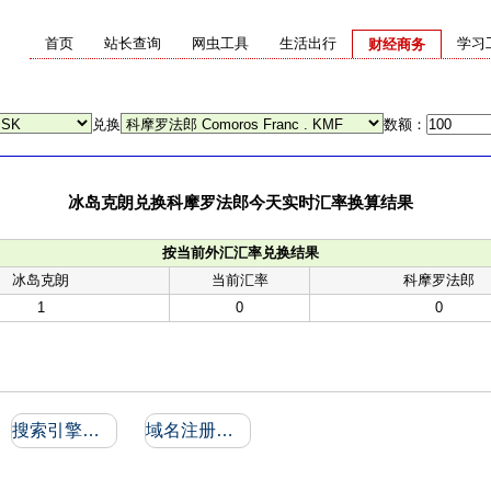
首页
站长查询
网虫工具
生活出行
学习
财经商务
兑换
数额：
冰岛克朗兑换科摩罗法郎今天实时汇率换算结果
按当前外汇汇率兑换结果
冰岛克朗
当前汇率
科摩罗法郎
1
0
0
搜索引擎收录和反向链接
域名注册信息