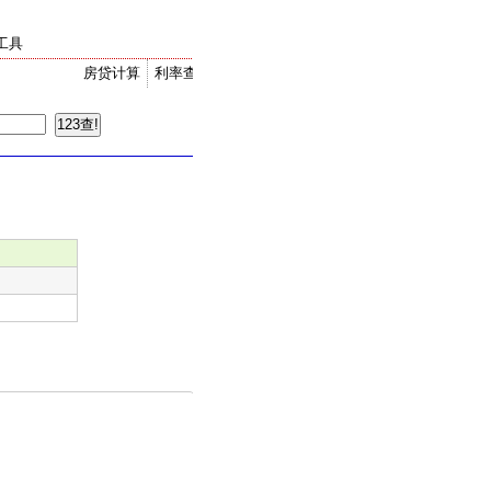
工具
房贷计算
利率查询
金价走势
汇率换算