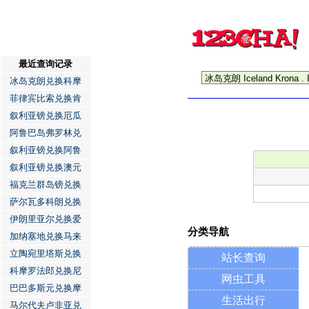
最近查询记录
冰岛克朗兑换科摩
菲律宾比索兑换肯
叙利亚镑兑换厄瓜
阿鲁巴岛弗罗林兑
叙利亚镑兑换阿鲁
叙利亚镑兑换澳元
福克兰群岛镑兑换
萨尔瓦多科朗兑换
伊朗里亚尔兑换爱
分类导航
加纳塞地兑换马来
立陶宛里塔斯兑换
站长查询
科摩罗法郎兑换尼
网虫工具
巴巴多斯元兑换摩
生活出行
马尔代夫卢非亚兑