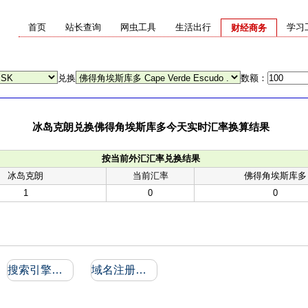
首页
站长查询
网虫工具
生活出行
学习
财经商务
兑换
数额：
冰岛克朗兑换佛得角埃斯库多今天实时汇率换算结果
按当前外汇汇率兑换结果
冰岛克朗
当前汇率
佛得角埃斯库多
1
0
0
搜索引擎收录和反向链接
域名注册信息