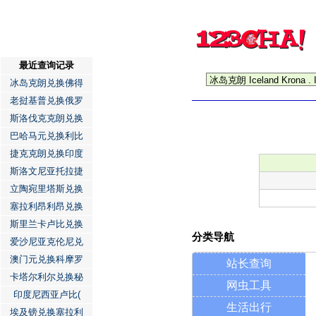
最近查询记录
冰岛克朗兑换佛得
老挝基普兑换俄罗
斯洛伐克克朗兑换
巴哈马元兑换利比
捷克克朗兑换印度
斯洛文尼亚托拉捷
立陶宛里塔斯兑换
塞拉利昂利昂兑换
斯里兰卡卢比兑换
分类导航
爱沙尼亚克伦尼兑
澳门元兑换科摩罗
站长查询
卡塔尔利尔兑换秘
网虫工具
印度尼西亚卢比(
生活出行
埃及镑兑换塞拉利