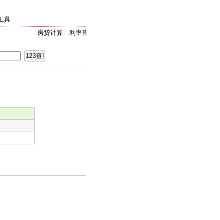
工具
房贷计算
利率查询
金价走势
汇率换算