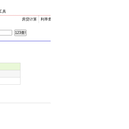
工具
房贷计算
利率查询
金价走势
汇率换算