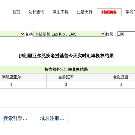
首页
站长查询
网虫工具
生活出行
学习
财经商务
兑换
数额：
伊朗里亚尔兑换老挝基普今天实时汇率换算结果
按当前外汇汇率兑换结果
伊朗里亚尔
当前汇率
老挝基普
1
0
0
搜索引擎收录和反向链接
域名注册信息