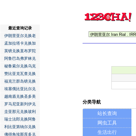
最近查询记录
伊朗里亚尔兑换老
孟加拉塔卡兑换加
英镑兑换直布罗陀
阿鲁巴岛弗罗林兑
秘鲁索尔兑换乌克
赞比亚克瓦查兑换
福克兰群岛镑兑换
埃塞俄比亚比尔兑
越南盾兑换圣多美
分类导航
罗马尼亚新列伊兑
圭亚那元兑换玻利
站长查询
瑞士法郎兑换阿鲁
网虫工具
利比亚第纳尔兑换
生活出行
佛得角埃斯库多兑