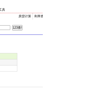
工具
房贷计算
利率查询
金价走势
汇率换算