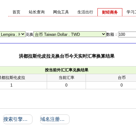
首页
站长查询
网虫工具
生活出行
学习
财经商务
兑换
数额：
洪都拉斯伦皮拉兑换台币今天实时汇率换算结果
按当前外汇汇率兑换结果
洪都拉斯伦皮拉
当前汇率
台币
1
0
0
搜索引擎收录和反向链接
域名注册信息