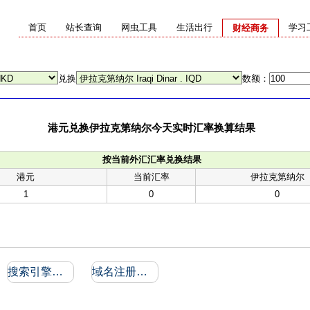
首页
站长查询
网虫工具
生活出行
学习
财经商务
兑换
数额：
港元兑换伊拉克第纳尔今天实时汇率换算结果
按当前外汇汇率兑换结果
港元
当前汇率
伊拉克第纳尔
1
0
0
搜索引擎收录和反向链接
域名注册信息