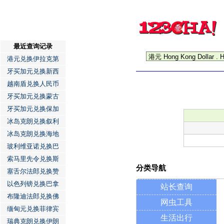
最近查询记录
港元兑换伊拉克第
牙买加元兑换新西
越南盾兑换人民币
牙买加元兑换蒙古
牙买加元兑换保加
冰岛克朗兑换叙利
冰岛克朗兑换海地
玻利维亚诺兑换巴
索马里先令兑换斯
分类导航
塞舌尔法郎兑换赞
以色列镑兑换巴拿
站长查询
布隆迪法郎兑换佛
网虫工具
缅甸元兑换菲律宾
生活出行
瑞典克朗兑换伊朗