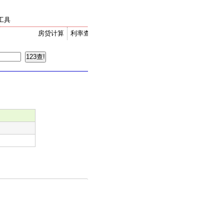
工具
房贷计算
利率查询
金价走势
汇率换算