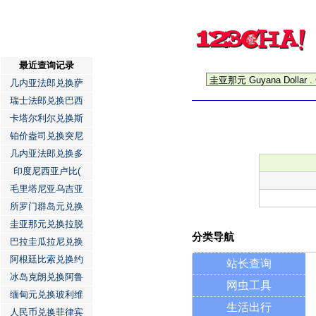
最近查询记录
几内亚法郎兑换萨
瑞士法郎兑换巴西
卡塔尔利尔兑换斯
铂价盎司兑换突尼
几内亚法郎兑换多
印度尼西亚卢比(
毛里塔尼亚乌吉亚
所罗门群岛元兑换
圭亚那元兑换拉脱
分类导航
巴拉圭瓜拉尼兑换
阿根廷比索兑换约
站长查询
冰岛克朗兑换阿鲁
网虫工具
缅甸元兑换玻利维
生活出行
人民币兑换菲律宾