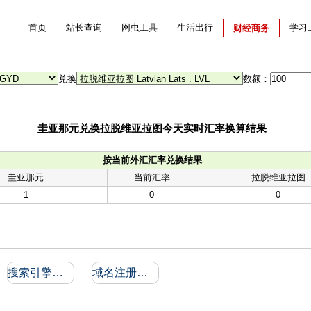
首页
站长查询
网虫工具
生活出行
学习
财经商务
兑换
数额：
圭亚那元兑换拉脱维亚拉图今天实时汇率换算结果
按当前外汇汇率兑换结果
圭亚那元
当前汇率
拉脱维亚拉图
1
0
0
搜索引擎收录和反向链接
域名注册信息