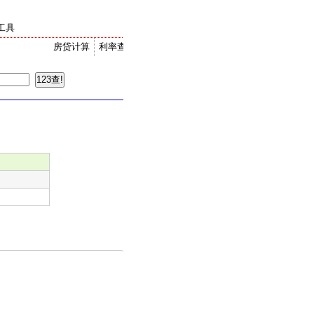
工具
房贷计算
利率查询
金价走势
汇率换算