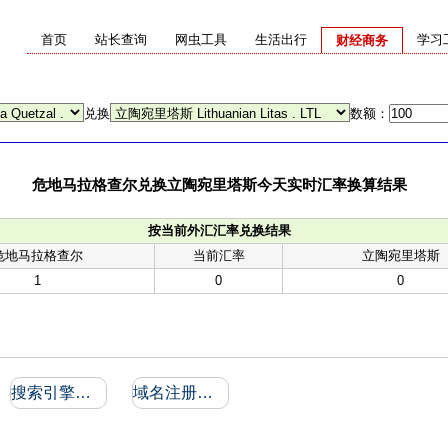
首页
站长查询
网虫工具
生活出行
学习
财经商务
兑换
数额：
危地马拉格查尔兑换立陶宛里塔斯今天实时汇率换算结果
按当前外汇汇率兑换结果
危地马拉格查尔
当前汇率
立陶宛里塔斯
1
0
0
搜索引擎收录和反向链接
域名注册信息