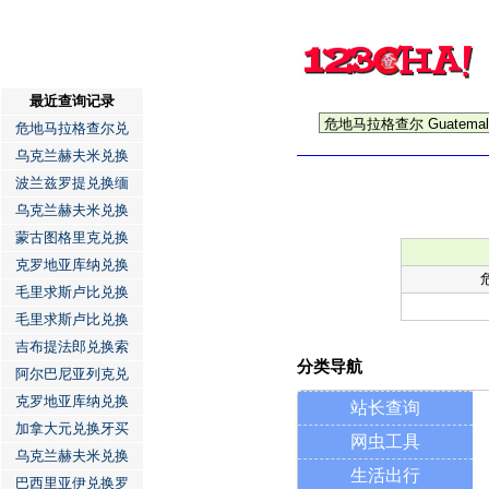
最近查询记录
危地马拉格查尔兑
乌克兰赫夫米兑换
波兰兹罗提兑换缅
乌克兰赫夫米兑换
蒙古图格里克兑换
克罗地亚库纳兑换
毛里求斯卢比兑换
毛里求斯卢比兑换
吉布提法郎兑换索
分类导航
阿尔巴尼亚列克兑
克罗地亚库纳兑换
站长查询
加拿大元兑换牙买
网虫工具
乌克兰赫夫米兑换
生活出行
巴西里亚伊兑换罗