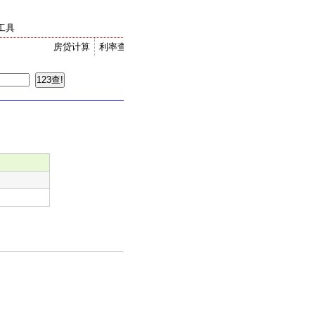
工具
房贷计算
利率查询
金价走势
汇率换算