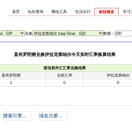
首页
站长查询
网虫工具
生活出行
学习
财经商务
兑换
数额：
直布罗陀镑兑换伊拉克第纳尔今天实时汇率换算结果
按当前外汇汇率兑换结果
直布罗陀镑
当前汇率
伊拉克第纳尔
1
0
0
搜索引擎收录和反向链接
域名注册信息