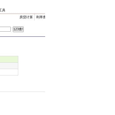
工具
房贷计算
利率查询
金价走势
汇率换算