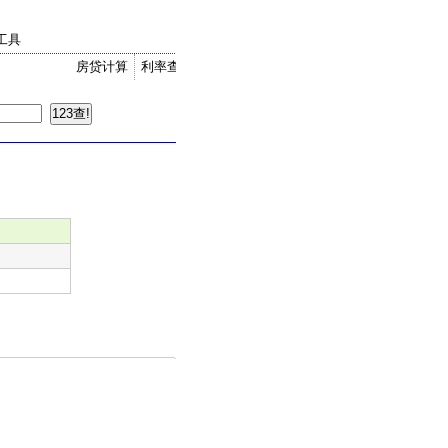
工具
房贷计算
利率查询
金价走势
汇率换算