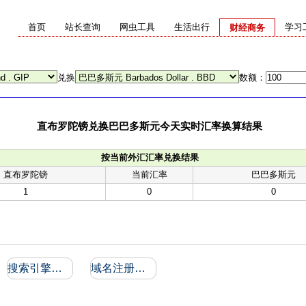
首页
站长查询
网虫工具
生活出行
学习
财经商务
兑换
数额：
直布罗陀镑兑换巴巴多斯元今天实时汇率换算结果
按当前外汇汇率兑换结果
直布罗陀镑
当前汇率
巴巴多斯元
1
0
0
搜索引擎收录和反向链接
域名注册信息