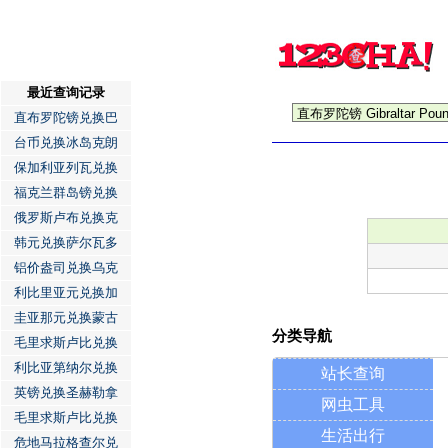
最近查询记录
直布罗陀镑兑换巴
台币兑换冰岛克朗
保加利亚列瓦兑换
福克兰群岛镑兑换
俄罗斯卢布兑换克
韩元兑换萨尔瓦多
铝价盎司兑换乌克
利比里亚元兑换加
圭亚那元兑换蒙古
分类导航
毛里求斯卢比兑换
利比亚第纳尔兑换
站长查询
英镑兑换圣赫勒拿
网虫工具
毛里求斯卢比兑换
生活出行
危地马拉格查尔兑