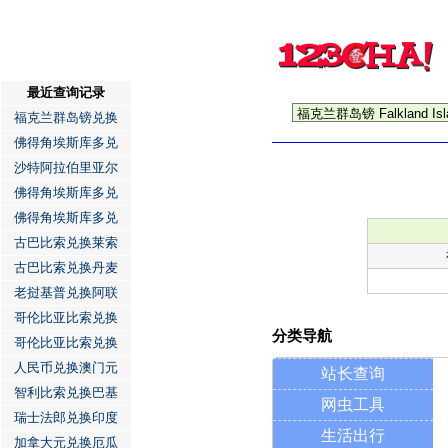
最近查询记录
福克兰群岛镑兑换
佛得角埃斯库多兑
沙特阿拉伯里亚尔
佛得角埃斯库多兑
佛得角埃斯库多兑
古巴比索兑换莱索
古巴比索兑换丹麦
老挝基普兑换阿联
哥伦比亚比索兑换
分类导航
哥伦比亚比索兑换
人民币兑换澳门元
站长查询
智利比索兑换巴基
网虫工具
瑞士法郎兑换印度
生活出行
加拿大元兑换厄瓜