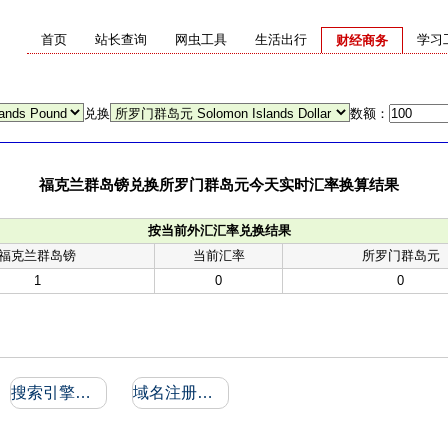
首页
站长查询
网虫工具
生活出行
学习
财经商务
兑换
数额：
福克兰群岛镑兑换所罗门群岛元今天实时汇率换算结果
按当前外汇汇率兑换结果
福克兰群岛镑
当前汇率
所罗门群岛元
1
0
0
搜索引擎收录和反向链接
域名注册信息