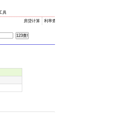
工具
房贷计算
利率查询
金价走势
汇率换算