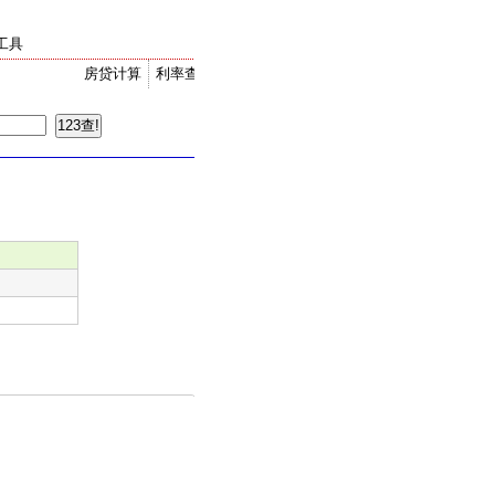
工具
房贷计算
利率查询
金价走势
汇率换算