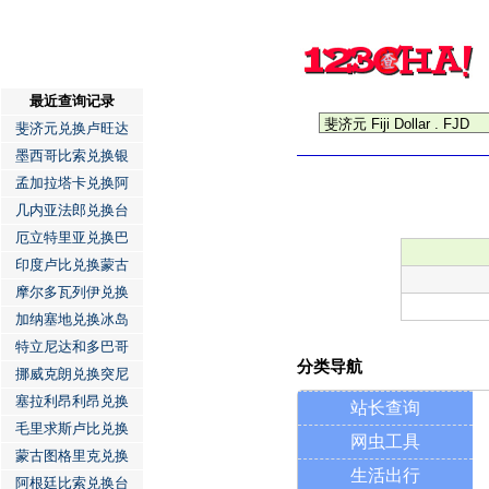
最近查询记录
斐济元兑换卢旺达
墨西哥比索兑换银
孟加拉塔卡兑换阿
几内亚法郎兑换台
厄立特里亚兑换巴
印度卢比兑换蒙古
摩尔多瓦列伊兑换
加纳塞地兑换冰岛
特立尼达和多巴哥
分类导航
挪威克朗兑换突尼
塞拉利昂利昂兑换
站长查询
毛里求斯卢比兑换
网虫工具
蒙古图格里克兑换
生活出行
阿根廷比索兑换台