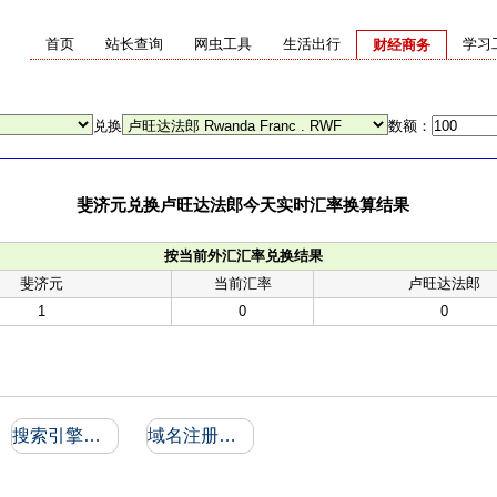
首页
站长查询
网虫工具
生活出行
学习
财经商务
兑换
数额：
斐济元兑换卢旺达法郎今天实时汇率换算结果
按当前外汇汇率兑换结果
斐济元
当前汇率
卢旺达法郎
1
0
0
搜索引擎收录和反向链接
域名注册信息