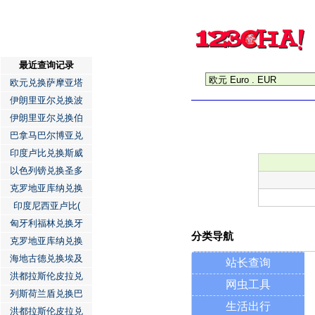
最近查询记录
欧元兑换萨摩亚塔
伊朗里亚尔兑换波
伊朗里亚尔兑换伯
巴拿马巴尔博亚兑
印度卢比兑换斯威
以色列镑兑换圣多
克罗地亚库纳兑换
印度尼西亚卢比(
匈牙利福林兑换牙
分类导航
克罗地亚库纳兑换
海地古德兑换埃及
站长查询
洪都拉斯伦皮拉兑
网虫工具
列斯荷兰盾兑换巴
生活出行
洪都拉斯伦皮拉兑