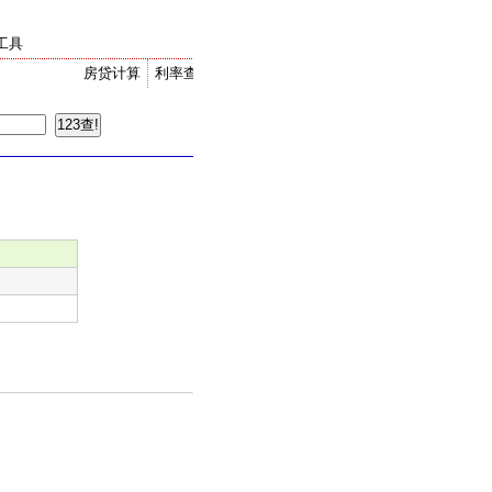
工具
房贷计算
利率查询
金价走势
汇率换算