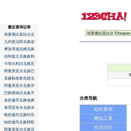
最近查询记录
埃塞俄比亚比尔兑
几内亚法郎兑换波
摩洛哥道拉姆兑换
伯利兹元兑换叙利
卡塔尔利尔兑换瓦
阿曼里亚尔兑换巴
圣赫勒拿群岛磅兑
阿曼里亚尔兑换牙
巴林第纳尔兑换不
分类导航
金价盎司兑换瑞典
肯尼亚先令兑换冰
站长查询
银价盎司兑换约旦
网虫工具
铂价盎司兑换阿联
生活出行
阿曼里亚尔兑换百