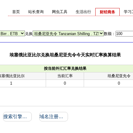
首页
站长查询
网虫工具
生活出行
学习
财经商务
兑换
数额：
埃塞俄比亚比尔兑换坦桑尼亚先令今天实时汇率换算结果
按当前外汇汇率兑换结果
埃塞俄比亚比尔
当前汇率
坦桑尼亚先令
1
0
0
搜索引擎收录和反向链接
域名注册信息