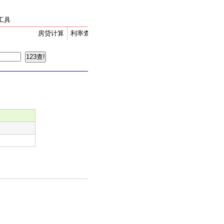
工具
房贷计算
利率查询
金价走势
汇率换算