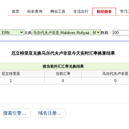
首页
站长查询
网虫工具
生活出行
学习
财经商务
兑换
数额：
厄立特里亚兑换马尔代夫卢非亚今天实时汇率换算结果
按当前外汇汇率兑换结果
厄立特里亚
当前汇率
马尔代夫卢非亚
1
0
0
搜索引擎收录和反向链接
域名注册信息