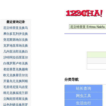
最近查询记录
厄立特里亚兑换马
摩尔多瓦列伊兑换
突尼斯第纳尔兑换
克罗地亚库纳兑换
几内亚法郎兑换白
沙特阿拉伯里亚尔
白俄罗斯卢布兑换
老挝基普兑换越南
欧元兑换塞舌尔法
分类导航
开曼岛元兑换阿根
毛里塔尼亚乌吉亚
站长查询
韩元兑换福克兰群
网虫工具
立陶宛里塔斯兑换
生活出行
以色列镑兑换所罗