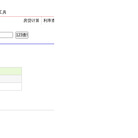
工具
房贷计算
利率查询
金价走势
汇率换算