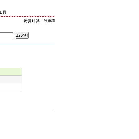
工具
房贷计算
利率查询
金价走势
汇率换算