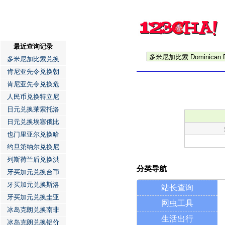
最近查询记录
多米尼加比索兑换
肯尼亚先令兑换朝
肯尼亚先令兑换危
人民币兑换特立尼
日元兑换莱索托洛
日元兑换埃塞俄比
也门里亚尔兑换哈
约旦第纳尔兑换尼
列斯荷兰盾兑换洪
分类导航
牙买加元兑换台币
牙买加元兑换斯洛
站长查询
牙买加元兑换圭亚
网虫工具
冰岛克朗兑换南非
生活出行
冰岛克朗兑换铝价