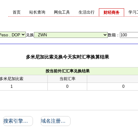
首页
站长查询
网虫工具
生活出行
学习
财经商务
兑换
数额：
多米尼加比索兑换今天实时汇率换算结果
按当前外汇汇率兑换结果
多米尼加比索
当前汇率
1
0
0
搜索引擎收录和反向链接
域名注册信息