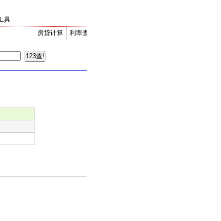
工具
房贷计算
利率查询
金价走势
汇率换算