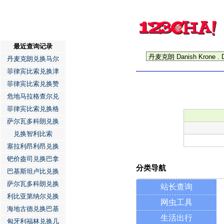
最近查询记录
丹麦克朗兑换马尔
菲律宾比索兑换津
菲律宾比索兑换赞
危地马拉格查尔兑
菲律宾比索兑换格
萨尔瓦多科朗兑换
兑换智利比索
塞拉利昂利昂兑换
钯价盎司兑换巴拿
分类导航
巴基斯坦卢比兑换
萨尔瓦多科朗兑换
站长查询
利比亚第纳尔兑换
网虫工具
海地古德兑换巴基
生活出行
匈牙利福林兑换几