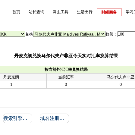
首页
站长查询
网虫工具
生活出行
学习
财经商务
兑换
数额：
丹麦克朗兑换马尔代夫卢非亚今天实时汇率换算结果
按当前外汇汇率兑换结果
丹麦克朗
当前汇率
马尔代夫卢非亚
1
0
0
搜索引擎收录和反向链接
域名注册信息