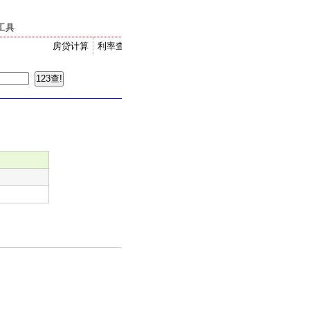
工具
房贷计算
利率查询
金价走势
汇率换算