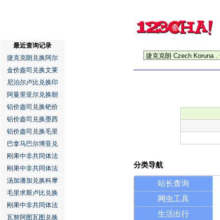
最近查询记录
捷克克朗兑换阿尔
金价盎司兑换文莱
尼泊尔卢比兑换印
阿曼里亚尔兑换朝
铝价盎司兑换钯价
铝价盎司兑换墨西
铝价盎司兑换毛里
巴拿马巴尔博亚兑
刚果中非共同体法
分类导航
刚果中非共同体法
汤加潘加兑换科摩
站长查询
毛里求斯卢比兑换
网虫工具
刚果中非共同体法
生活出行
瓦努阿图瓦图兑换